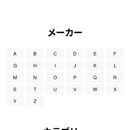
メーカー
A
B
C
D
E
F
G
H
I
J
K
L
M
N
O
P
Q
R
S
T
U
V
W
X
Y
Z