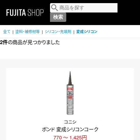
MENU
全て
|
塗料・補修材等
|
シリコン・充填剤
|
変成シリコン
2件
の商品が見つかりました
コニシ
ボンド 変成シリコンコーク
770 ～ 1,425円