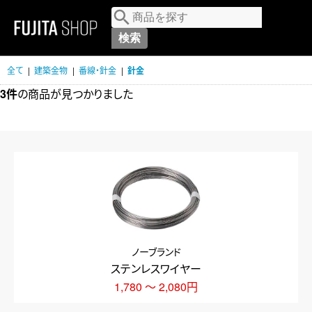
MENU
全て
|
建築金物
|
番線・針金
|
針金
3件
の商品が見つかりました
ノーブランド
ステンレスワイヤー
1,780 ～ 2,080円